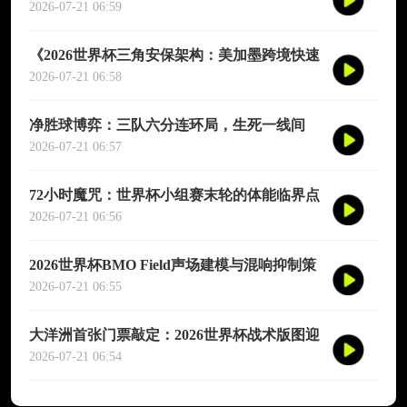
衡与竞技重塑
2026-07-21 06:59
《2026世界杯三角安保架构：美加墨跨境快速
链路与应急联动机制升级策略》
2026-07-21 06:58
净胜球博弈：三队六分连环局，生死一线间
2026-07-21 06:57
72小时魔咒：世界杯小组赛末轮的体能临界点
与赛制正义重构
2026-07-21 06:56
2026世界杯BMO Field声场建模与混响抑制策
略：基于实测数据的声学性能评估
2026-07-21 06:55
大洋洲首张门票敲定：2026世界杯战术版图迎
来新变量
2026-07-21 06:54