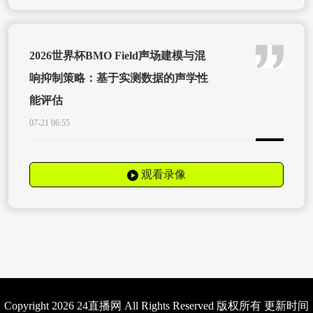
2026世界杯BMO Field声场建模与混
响抑制策略：基于实测数据的声学性
能评估
07-21 06:55
观看录像
Copyright 2026 24直播网 All Rights Reserved 版权所有 更新时间