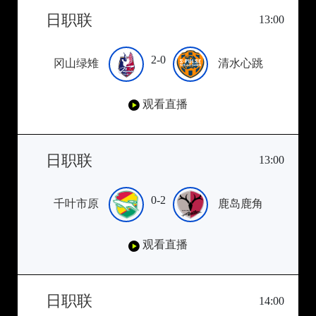
日职联
13:00
2-0
冈山绿雉
清水心跳
观看直播
日职联
13:00
0-2
千叶市原
鹿岛鹿角
观看直播
日职联
14:00