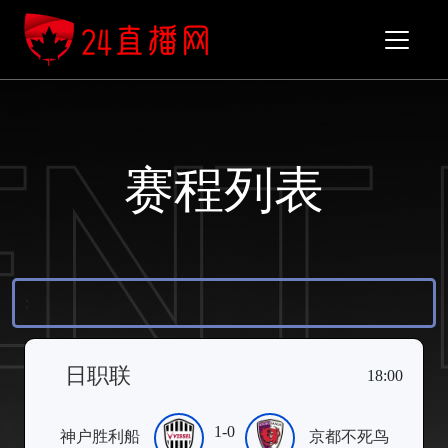
赛程列表
;
日职联
18:00
1-0
神户胜利船
京都不死鸟