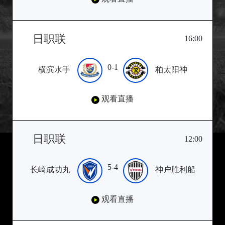
日职联
16:00
0-1
横滨水手
柏太阳神
观看直播
日职联
12:00
5-4
长崎成功丸
神户胜利船
观看直播