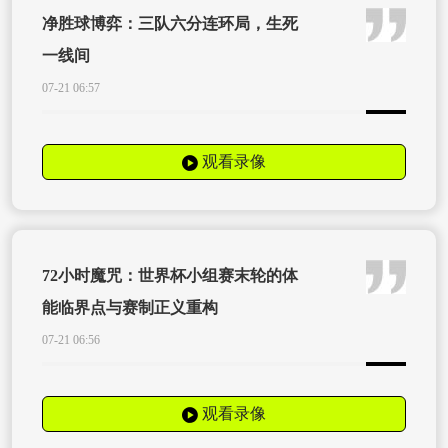
净胜球博弈：三队六分连环局，生死
一线间
07-21 06:57
观看录像
72小时魔咒：世界杯小组赛末轮的体
能临界点与赛制正义重构
07-21 06:56
观看录像