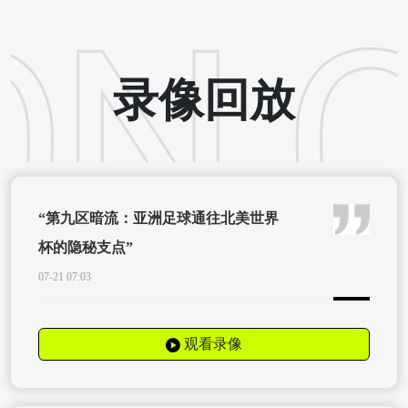
录像回放
“第九区暗流：亚洲足球通往北美世界
杯的隐秘支点”
07-21 07:03
观看录像