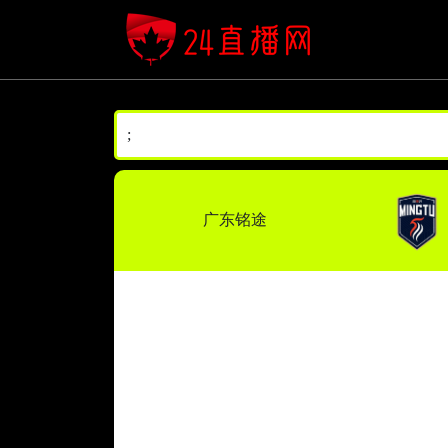
;
广东铭途