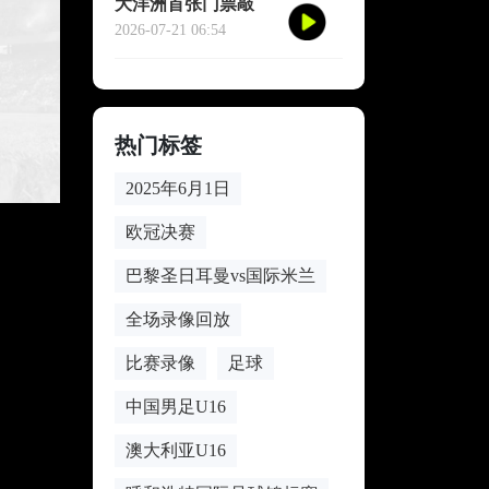
大洋洲首张门票敲
定：2026世界杯战术
2026-07-21 06:54
版图迎来新变量
热门标签
2025年6月1日
欧冠决赛
巴黎圣日耳曼vs国际米兰
全场录像回放
比赛录像
足球
中国男足U16
澳大利亚U16