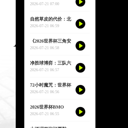
并行赛事中VAR裁判
2026-07-21 07:00
资源的实时协同调度
与弹性分配机制研究
自然草皮的代价：北
**
美世界杯16场馆的生
2026-07-21 06:59
态权衡与竞技重塑
《2026世界杯三角安
保架构：美加墨跨境
2026-07-21 06:58
快速链路与应急联动
机制升级策略》
净胜球博弈：三队六
分连环局，生死一线
2026-07-21 06:57
间
72小时魔咒：世界杯
小组赛末轮的体能临
2026-07-21 06:56
界点与赛制正义重构
2026世界杯BMO
Field声场建模与混响
2026-07-21 06:55
抑制策略：基于实测
数据的声学性能评估