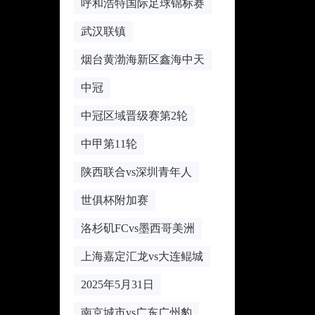
呼和浩特国际足球锦标赛
武汉联镇
烟台黄渤海新区鑫海中天
中冠
中冠区域晋级赛第2轮
中甲第11轮
陕西联合vs深圳青年人
世俱杯附加赛
洛杉矶FCvs墨西哥美洲
上海嘉定汇龙vs大连鲲城
2025年5月31日
南京城市vs广东广州豹