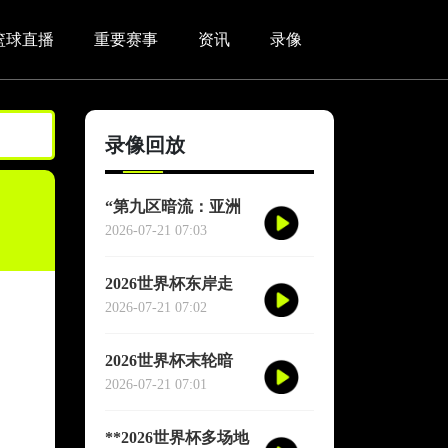
篮球直播
重要赛事
资讯
录像
录像回放
“第九区暗流：亚洲
足球通往北美世界杯
2026-07-21 07:03
的隐秘支点”
2026世界杯东岸走
廊：波士顿到纽约的
2026-07-21 07:02
球迷极速通道指南
2026世界杯末轮暗
战：轮换布局与出线
2026-07-21 07:01
玄机
**2026世界杯多场地