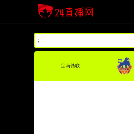
;
定南赣联