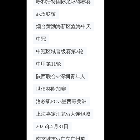
呼和浩特国际足球锦标赛
武汉联镇
烟台黄渤海新区鑫海中天
中冠
中冠区域晋级赛第2轮
中甲第11轮
陕西联合vs深圳青年人
世俱杯附加赛
洛杉矶FCvs墨西哥美洲
上海嘉定汇龙vs大连鲲城
2025年5月31日
南京城市vs广东广州豹