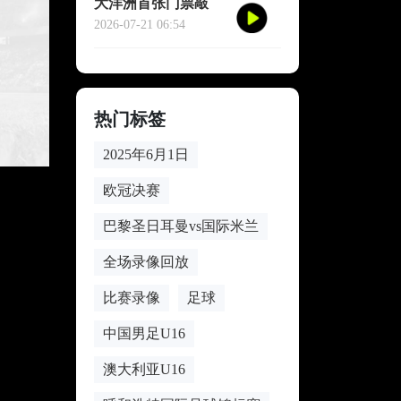
大洋洲首张门票敲
定：2026世界杯战术
2026-07-21 06:54
版图迎来新变量
热门标签
2025年6月1日
欧冠决赛
巴黎圣日耳曼vs国际米兰
全场录像回放
比赛录像
足球
中国男足U16
澳大利亚U16