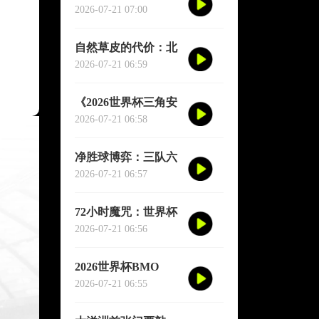
并行赛事中VAR裁判
2026-07-21 07:00
资源的实时协同调度
与弹性分配机制研究
自然草皮的代价：北
**
美世界杯16场馆的生
2026-07-21 06:59
态权衡与竞技重塑
《2026世界杯三角安
保架构：美加墨跨境
2026-07-21 06:58
快速链路与应急联动
机制升级策略》
净胜球博弈：三队六
分连环局，生死一线
2026-07-21 06:57
间
72小时魔咒：世界杯
小组赛末轮的体能临
2026-07-21 06:56
界点与赛制正义重构
2026世界杯BMO
Field声场建模与混响
2026-07-21 06:55
抑制策略：基于实测
数据的声学性能评估