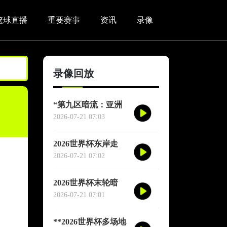
篮球直播
重要赛事
资讯
录像
录像回放
“第九区暗流：亚洲
足球通往北美世界杯
2026-07-21 07:03
的隐秘支点”
2026世界杯东岸走
廊：波士顿到纽约的
2026-07-21 07:02
球迷极速通道指南
2026世界杯末轮暗
战：轮换布局与出线
2026-07-21 07:01
玄机
**2026世界杯多场地