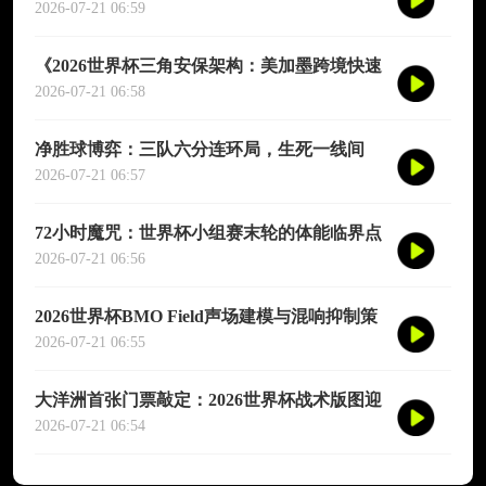
衡与竞技重塑
2026-07-21 06:59
《2026世界杯三角安保架构：美加墨跨境快速
链路与应急联动机制升级策略》
2026-07-21 06:58
净胜球博弈：三队六分连环局，生死一线间
2026-07-21 06:57
72小时魔咒：世界杯小组赛末轮的体能临界点
与赛制正义重构
2026-07-21 06:56
2026世界杯BMO Field声场建模与混响抑制策
略：基于实测数据的声学性能评估
2026-07-21 06:55
大洋洲首张门票敲定：2026世界杯战术版图迎
来新变量
2026-07-21 06:54